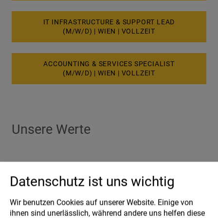
IT INFRASTRUCTURE & SUPPORT LEAD
(M/W/D) | WIEN | VOLLZEIT
ACCOUNTING & SERVICES SPECIALIST
(M/W/D) | WIEN | VOLLZEIT
Unsere Werte
Datenschutz ist uns wichtig
Innovation
Wir gestalten Zukunft mit neuen Ideen und Technologien.
Wir benutzen Cookies auf unserer Website. Einige von
ihnen sind unerlässlich, während andere uns helfen diese