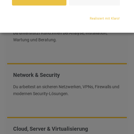
Realisiert mit Klaro!
IT-Support & Consulting
Du unterstützt Kund:innen bei Analyse, Installation,
Wartung und Beratung.
Network & Security
Du arbeitest an sicheren Netzwerken, VPNs, Firewalls und
modernen Security-Lösungen.
Cloud, Server & Virtualisierung