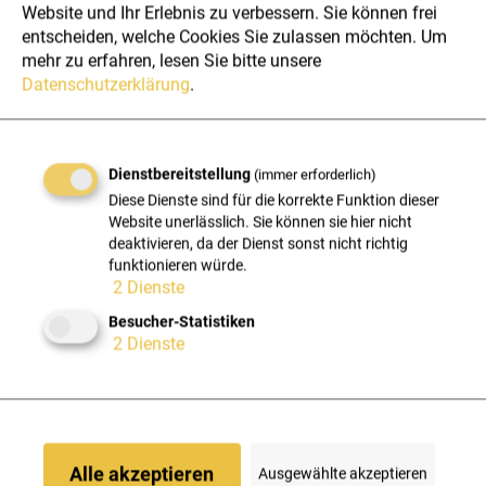
Teamgeist
Website und Ihr Erlebnis zu verbessern. Sie können frei
entscheiden, welche Cookies Sie zulassen möchten.
Um
Zusammenarbeit ist unser größter Erfolgsfaktor.
mehr zu erfahren, lesen Sie bitte unsere
Datenschutzerklärung
.
Wachstum
Wir fördern Entwicklung, Lernen und Mut zur Veränderung.
Dienstbereitstellung
(immer erforderlich)
Sicherheit
Diese Dienste sind für die korrekte Funktion dieser
Website unerlässlich. Sie können sie hier nicht
Wir stehen für Stabilität, Vertrauen und Verantwortung.
deaktivieren, da der Dienst sonst nicht richtig
funktionieren würde.
2
Dienste
Karrieremöglichkeiten bei HXS
Besucher-Statistiken
2
Dienste
Ob Technik, Organisation oder Kommunikation – bei
HXS findest du vielfältige Entwicklungsmöglichkeiten in
einem Umfeld, das Eigenverantwortung, Teamgeist und
fachliches Wachstum verbindet.
Alle akzeptieren
Ausgewählte akzeptieren