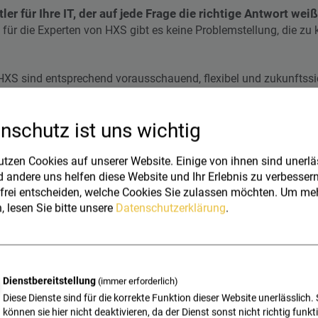
er für Ihre IT, der auf jede Frage die richtige Antwort wei
für die Experten von HXS gibt es keine Problemstellung, die zu k
S sind entsprechend vorausschauend, flexibel und zukunftssic
kurrenzfähigkeit Ihrer IT und Ihrer Arbeitsplatzumgebung sicher
erfügung stehen, die Sie täglich benötigen – rund um die Uhr un
nschutz ist uns wichtig
sgeräte wie z. B. Office-Drucker, Bon-Drucker für die Gastrono
ufgrund unserer umfangreichen Markt- und Technologiekenntnisse
utzen Cookies auf unserer Website. Einige von ihnen sind unerläs
erem Augen­merk auf optimale Produkt- und Marken­qualität sowie
 andere uns helfen diese Website und Ihr Erlebnis zu verbessern
r.
frei entscheiden, welche Cookies Sie zulassen möchten.
Um meh
, lesen Sie bitte unsere
Datenschutzerklärung
.
Dienstbereitstellung
(immer erforderlich)
Diese Dienste sind für die korrekte Funktion dieser Website unerlässlich. 
können sie hier nicht deaktivieren, da der Dienst sonst nicht richtig funkt