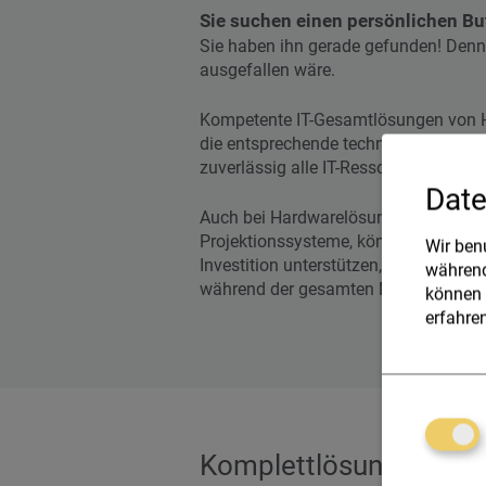
Sie suchen einen persönlichen Butl
Sie haben ihn gerade gefunden!
Denn 
ausgefallen wäre.
Kompetente IT-Gesamtlösungen von HX
die entsprechende technologische Kon
zuverlässig alle IT-Ressourcen zur V
Date
Auch bei Hardwarelösungen wie Zusatz
Projektionssysteme, können wir Sie a
Wir ben
Investition unterstützen, mit besond
während
während der gesamten Nutzungsdaue
können 
erfahren
Komplettlösungen