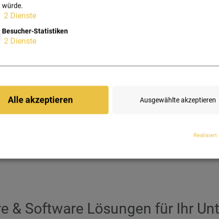
würde.
2
Dienste
nfrastruktur ist jede Kette nur so stark wie ihr schwächstes Gl
and, bei der jedes Element Ihrer Unternehmens-IT perfekt aufeina
Besucher-Statistiken
derlichen Updates und Services. Ob Einzelunternehmer, KMU oder
2
Dienste
iduelle Lösung, maßgeschneidert für Ihre Anforderungen ebenso wi
gen Sie uns – wir beraten Sie gerne unverbindlich und finden ge
Alle akzeptieren
Ausgewählte akzeptieren
Realisiert
e & Software Lösungen für Ihr U