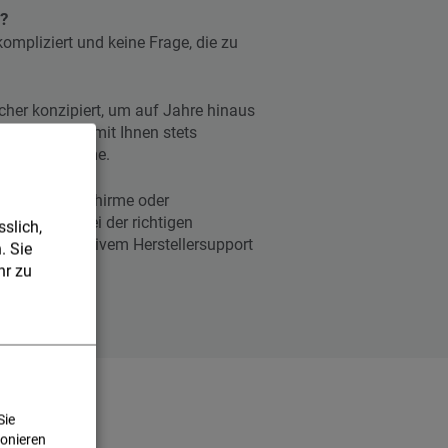
ß?
ompliziert und keine Frage, die zu
her konzipiert, um auf Jahre hinaus
zustellen. Damit Ihnen stets
d ohne Probleme.
mie, TV-Bildschirme oder
 fundiert bei der richtigen
slich,
 hochqualitativem Hersteller­support
. Sie
r zu
Sie
ionieren