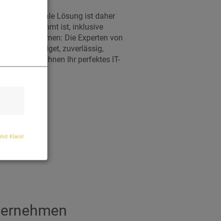
ied. Die optimale Lösung ist daher
nder abgestimmt ist, inklusive
 Großunternehmen: Die Experten von
e für Ihr Budget, zuverlässig,
meinsam mit Ihnen Ihr perfektes IT-
 mit Klaro!
nternehmen