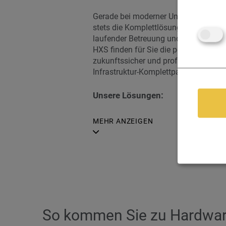
Gerade bei moderner Unternehmens-IT-I
stets die Komplett­lösung aus einer H
laufender Betreuung und aller erfor
HXS finden für Sie die perfekte indiv
zukunftssicher und professionell. Fra
Infrastruktur-Komplettpaket.
Unsere Lösungen:
MEHR ANZEIGEN
So kommen Sie zu Hardwar