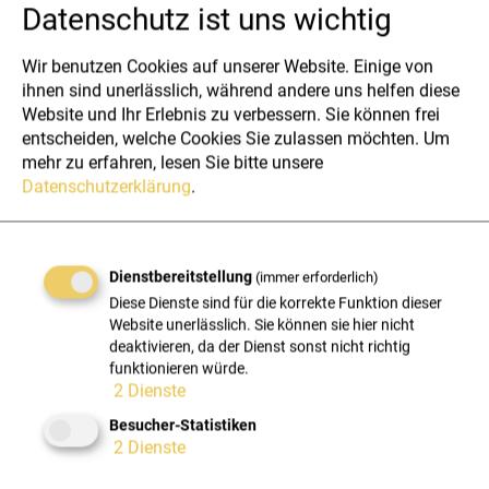
Datenschutz ist uns wichtig
Wir benutzen Cookies auf unserer Website. Einige von
ihnen sind unerlässlich, während andere uns helfen diese
Website und Ihr Erlebnis zu verbessern. Sie können frei
Managed Service
Mana
entscheiden, welche Cookies Sie zulassen möchten.
Um
mehr zu erfahren, lesen Sie bitte unsere
Datenschutzerklärung
.
Der wirtschaftliche Managed-IT-
Alle Vort
Service für Ihr Unternehmen
umfas
Dienstbereitstellung
(immer erforderlich)
Diese Dienste sind für die korrekte Funktion dieser
Website unerlässlich. Sie können sie hier nicht
MEHR ERFAHREN
M
deaktivieren, da der Dienst sonst nicht richtig
funktionieren würde.
2
Dienste
Besucher-Statistiken
2
Dienste