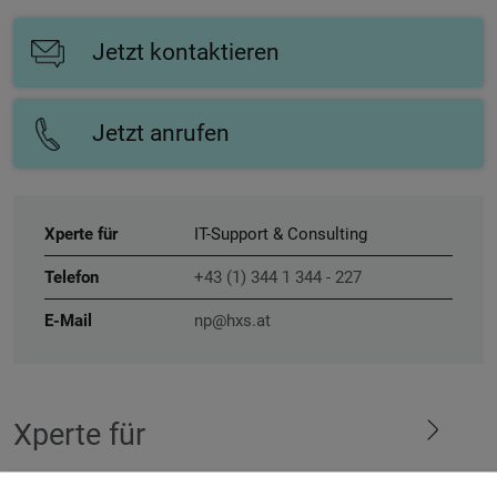
Jetzt kontaktieren
Jetzt anrufen
Xperte für
IT-Support & Consulting
Telefon
+43 (1) 344 1 344 - 227
E-Mail
np@hxs.at
Xperte für