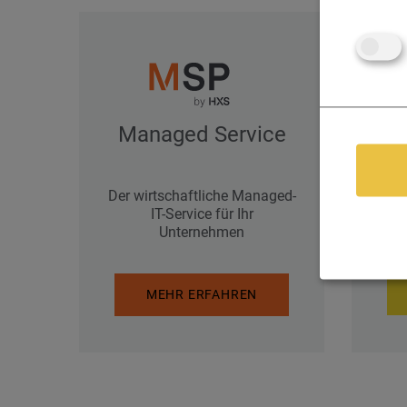
S
Managed Service
Der wirtschaftliche Managed-
na
IT-Service für Ihr
z
Unternehmen
MEHR ERFAHREN