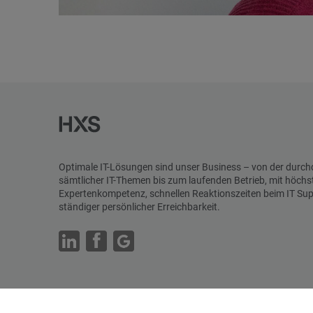
Optimale IT-Lösungen sind unser Business – von der durc
sämtlicher IT-Themen bis zum laufenden Betrieb, mit höchs
Expertenkompetenz, schnellen Reaktionszeiten beim IT Su
ständiger persönlicher Erreichbarkeit.