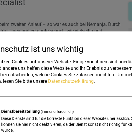
cialist
 beim zweiten Anlauf – so war es auch bei Nemanja. Durch
ür IT neu und erkannte schnell, wie vielseitig und
w-how in der Microsoft 365 Welt kontinuierlich aus und
.
nschutz ist uns wichtig
iterentwicklung: In der IT gibt es keinen Stillstand – man
utzen Cookies auf unserer Website. Einige von ihnen sind unerläs
t er dabei eine frische Perspektive mit und geht neue
 andere uns helfen diese Website und Ihr Erlebnis zu verbessern
haft an.
frei entscheiden, welche Cookies Sie zulassen möchten.
Um meh
, lesen Sie bitte unsere
Datenschutzerklärung
.
nd begeistert sich für Grafikdesign. Außerdem spielt
atz oder als Zuschauer. Diese Mischung aus Technik,
n Bereicherung für unser Team.
Dienstbereitstellung
(immer erforderlich)
Diese Dienste sind für die korrekte Funktion dieser Website unerlässlich. 
Z
können sie hier nicht deaktivieren, da der Dienst sonst nicht richtig funkt
würde.