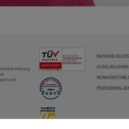
MANAGED SOLUTI
CLOUD SOLUTIONS
hdachten Planung
ter
INFRASTRUCTURE 
pport und
PROFESSIONAL SE