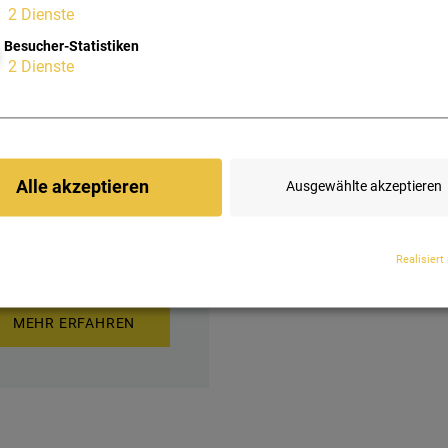
2
Dienste
Besucher-Statistiken
2
Dienste
ervice & Support
Alle akzeptieren
Ausgewählte akzeptieren
Von der durchdachten,
chhaltigen Planung bis
um laufenden Betrieb.
Realisiert
MEHR ERFAHREN