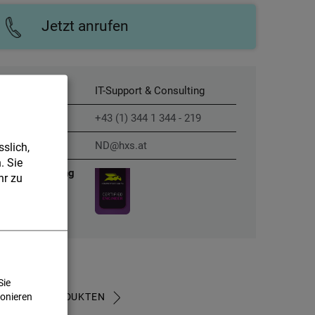
Jetzt anrufen
Xperte für
IT-Support & Consulting
Telefon
+43 (1) 344 1 344 - 219
E-Mail
ND@hxs.at
slich,
. Sie
Zertifizierung
r zu
Sie
U ALLEN PRODUKTEN
ionieren