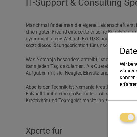
IT-Support & Consulting Spe
Manchmal findet man die eigene Leidenschaft erst
einen guten Freund entdeckte er seine Begeisterung f
dynamisch diese Welt ist. Bei HXS baut er sein Kno
setzt dieses lösungsorientiert für unsere Kunden ein
Date
Was Nemanja besonders antreibt, ist die ständige We
Wir ben
kann jeden Tag dazulernen. Als Quereinsteiger bring
während
Aufgaben mit viel Neugier, Einsatz und Lernbereitsc
können 
erfahren
Abseits der Technik ist Nemanja kreativ unterwegs u
Fußball für ihn eine große Rolle – ob selbst am Pl
Kreativität und Teamgeist macht ihn zu einer echte
Xperte für