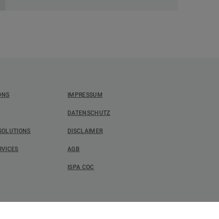
ONS
IMPRESSUM
DATENSCHUTZ
SOLUTIONS
DISCLAIMER
RVICES
AGB
ISPA COC