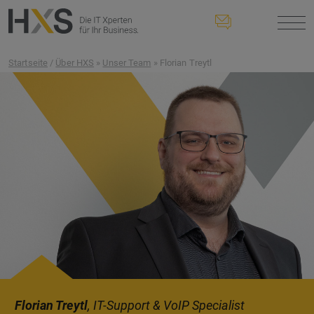
Startseite
/
Über HXS
»
Unser Team
» Florian Treytl
Florian Treytl
, IT-Support & VoIP Specialist