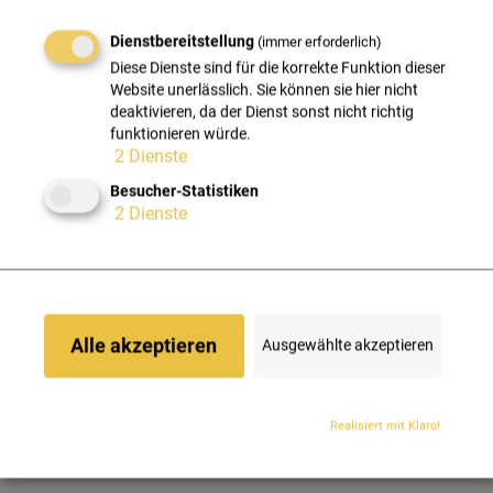
Dienstbereitstellung
(immer erforderlich)
Diese Dienste sind für die korrekte Funktion dieser
Website unerlässlich. Sie können sie hier nicht
deaktivieren, da der Dienst sonst nicht richtig
funktionieren würde.
VOIP Telefonie
Serv
2
Dienste
Besucher-Statistiken
2
Dienste
Internettelefonie mit vielfältigen
Von der du
Kommunikationsmöglichkeiten.
Planung bi
Alle akzeptieren
Ausgewählte akzeptieren
MEHR ERFAHREN
M
Realisiert mit Klaro!