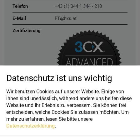
Telefon
+43 (1) 344 1 344 - 218
E-Mail
FT@hxs.at
Zertifizierung
Datenschutz ist uns wichtig
Wir benutzen Cookies auf unserer Website. Einige von
ihnen sind unerlässlich, während andere uns helfen diese
Website und Ihr Erlebnis zu verbessern. Sie können frei
entscheiden, welche Cookies Sie zulassen möchten.
Um
mehr zu erfahren, lesen Sie bitte unsere
Xperte für
Datenschutzerklärung
.