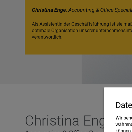
Christina Enge
, Accounting & Office Special
Als Assistentin der Geschäftsführung ist sie maß
optimale Organisation unserer unternehmensint
verantwortlich.
Date
Christina Enge
Wir ben
während
können 