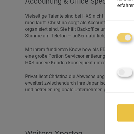
Accounting & Office Specialist
erfahren
Vielseitige Talente sind bei HXS nicht nur willkomme
rund läuft. Christina sorgt als Accounting & Office 
organisiert sind. Sie hält Backoffice und Buchhaltun
Stimme am Telefon – außer natürlich, unsere Kunden
Mit ihrem fundierten Know-how als EDV-Kauffrau und
eine große Portion Serviceorientierung in unseren Al
HXS unsere Kunden konsequent unterstützen könne
Privat liebt Christina die Abwechslung: Sie schwimmt
erweitert zwischendurch ihre Japanisch-Kenntnisse
und betreuen regionale Unternehmen genauso profes
Weitere Xperten