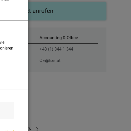
Jetzt anrufen
Xperte für
Accounting & Office
Sie
ionieren
Telefon
+43 (1) 344 1 344
E-Mail
CE@hxs.at
U DEN XPERTEN