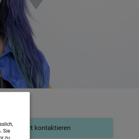
slich,
Jetzt kontaktieren
. Sie
r zu