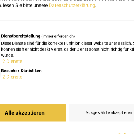
, lesen Sie bitte unsere
Datenschutzerklärung
.
n – sie sind ein echter Schlüssel dafür, dass bei uns alles
Specialist dafür, dass unsere internen Abläufe optimal
g zuverlässig im Griff und ist oft auch die freundliche
 wollen direkt mit einem unserer Expert:innen sprechen.
Dienstbereitstellung
(immer erforderlich)
Diese Dienste sind für die korrekte Funktion dieser Website unerlässlich. 
 im EDV-Support bringt Christina Struktur, Überblick und
können sie hier nicht deaktivieren, da der Dienst sonst nicht richtig funkt
würde.
ltag – und schafft damit genau jene Basis, auf der wir bei
2
Dienste
n.
Besucher-Statistiken
 oder reitet, musiziert auf Gitarre und Klavier und
2
Dienste
 – denn bei HXS denken wir gerne über Grenzen hinaus
sionell wie internationale Kunden.
Alle akzeptieren
Ausgewählte akzeptieren
Z