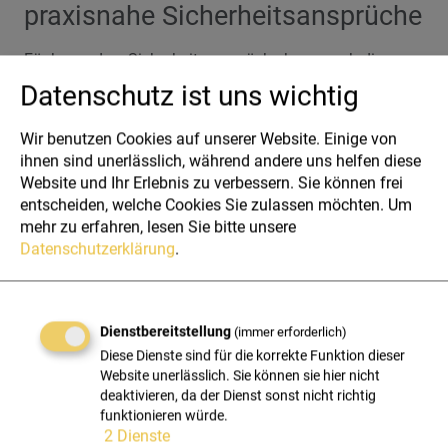
praxisnahe Sicherheitsansprüche
Für besondere Sicherheitsansprüche kann auch die
Möglichkeit einer adaptiven Authentifizierung in Betracht
Datenschutz ist uns wichtig
gezogen werden, wie wir sie beispielsweise mit der
einfachen Lösung unseres Partners
Okta
anbieten.
Wir benutzen Cookies auf unserer Website. Einige von
Hierbei werden der Kontext und das Benutzerverhalten
ihnen sind unerlässlich, während andere uns helfen diese
als weitere Faktoren herangezogen:
Website und Ihr Erlebnis zu verbessern. Sie können frei
entscheiden, welche Cookies Sie zulassen möchten.
Um
So können Sie beispielsweise Definieren, dass bei
mehr zu erfahren, lesen Sie bitte unsere
der ersten Anmeldung am Arbeitsplatz in der Früh
Datenschutzerklärung
.
eine MFA angewendet wird. Für den restlichen Tag
können Sie mit einem einfachen Single-Sign-On
Ihren PC entsperren. Sollte ein Zugriffsversuch
außerhalb der gewöhnlichen Geschäftszeiten
Dienstbereitstellung
(immer erforderlich)
versucht werden, kann dieser nur durch eine MFA
Diese Dienste sind für die korrekte Funktion dieser
mit bspw. 3 Faktoren erfolgen.
Website unerlässlich. Sie können sie hier nicht
deaktivieren, da der Dienst sonst nicht richtig
Ebenso können Sie auch kontextabhängige
funktionieren würde.
Zugriffsrichtlinien aufgrund von Faktoren wie Gerät,
2
Dienste