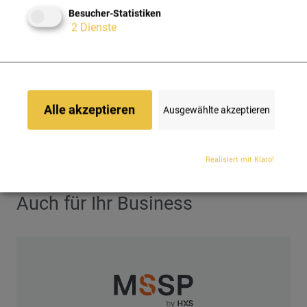
Netzwerk, Standort oder IP-Adresse einrichten:
Besucher-Statistiken
Möchten Sie sich beispielsweise aus der Firma ins
2
Dienste
Netzwerk einloggen, wird nur das Passwort verlangt,
während Sie bei Zugriffen von Unterwegs auch den
weiteren Faktor (PIN, Push-Tan, …) benötigen.
Mit diesem praxisnahen Anmeldungsprozess schaffen
Sie es spielerisch die Aspekte Sicherheit,
Alle akzeptieren
Ausgewählte akzeptieren
Benutzerfreundlichkeit und Produktivität zu vereinen.
Denn die besten Sicherheitslösungen sind nicht nur
sicher, sondern auch praktikabel. Die Experten der HXS
Realisiert mit Klaro!
unterstützen Sie gerne dabei.
Auch für Ihr Business