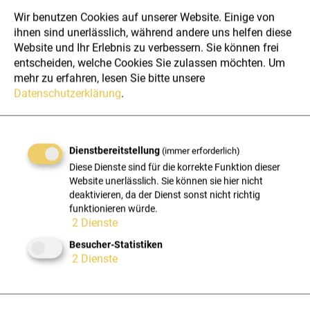
Sie haben noch weitere Fragen
Wir benutzen Cookies auf unserer Website. Einige von
wie Sie eine ISO 27001
ihnen sind unerlässlich, während andere uns helfen diese
Zertifizierung in Ihrem
Website und Ihr Erlebnis zu verbessern. Sie können frei
entscheiden, welche Cookies Sie zulassen möchten.
Um
Unternehmen umsetzen können?
mehr zu erfahren, lesen Sie bitte unsere
Datenschutzerklärung
.
Gerne beraten wir Sie auch bei allen technischen Fragen
hinsichtlich der Umsetzung einer ISO 27001
Zertifizierung. Starten Sie noch heute!
Dienstbereitstellung
(immer erforderlich)
Diese Dienste sind für die korrekte Funktion dieser
NAME
Website unerlässlich. Sie können sie hier nicht
deaktivieren, da der Dienst sonst nicht richtig
funktionieren würde.
FIRMA
2
Dienste
Besucher-Statistiken
2
Dienste
E-MAIL
TELEFON