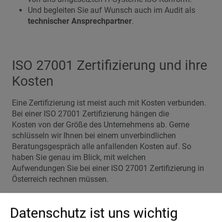
Und begleiten Sie auf Wunsch auch im Audit als
technischer Ansprechpartner
.
ISO 27001 Zertifizierung und ihre
Kosten
Eine Zertifizierung ist meist auch mit Kosten verbunden.
Bei einer ISO 27001 Zertifizierung hängen die
Kosten von der Größe des Unternehmens ab. Gerne
schlüsseln wir Ihnen bei einem unverbindlichen
Beratungsgespräch alle anfallenden Kosten auf. So
haben Sie genau im Blick, mit welchen
Aufwendungen Sie bei einer ISO 27001 Zertifizierung in
Österreich rechnen müssen.
Datenschutz ist uns wichtig