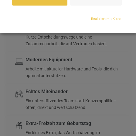
Wir fördern deine fachliche Entwicklung mit
Schulungen und Zertifizierungen.
Realisiert mit Klaro!
Flexible Arbeitsweise
Kurze Entscheidungswege und eine
Zusammenarbeit, die auf Vertrauen basiert.
Modernes Equipment
Arbeite mit aktueller Hardware und Tools, die dich
optimal unterstützen.
Echtes Miteinander
Ein unterstützendes Team statt Konzernpolitik –
offen, direkt und wertschätzend.
Extra-Freizeit zum Geburtstag
Ein kleines Extra, das Wertschätzung im