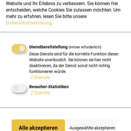
Website und Ihr Erlebnis zu verbessern. Sie können frei
entscheiden, welche Cookies Sie zulassen möchten.
Um
▶
Sehr gute Deutsch- und Englischkenntnisse
mehr zu erfahren, lesen Sie bitte unsere
Datenschutzerklärung
.
Was dich bei HXS zusätzlich
erwartet
Dienstbereitstellung
(immer erforderlich)
Neben spannenden Aufgaben und
Diese Dienste sind für die korrekte Funktion dieser
Website unerlässlich. Sie können sie hier nicht
Entwicklungsmöglichkeiten bieten wir dir ein Umfeld, das
deaktivieren, da der Dienst sonst nicht richtig
moderne Arbeitsbedingungen, Teamgeist und fachliches
funktionieren würde.
2
Dienste
Wachstum vereint.
Besucher-Statistiken
2
Dienste
Spannende IT-Projekte
Arbeite an modernen Lösungen mit echtem Impact
für unsere Kund:innen.
Weiterbildung & Zertifizierungen
Alle akzeptieren
Ausgewählte akzeptieren