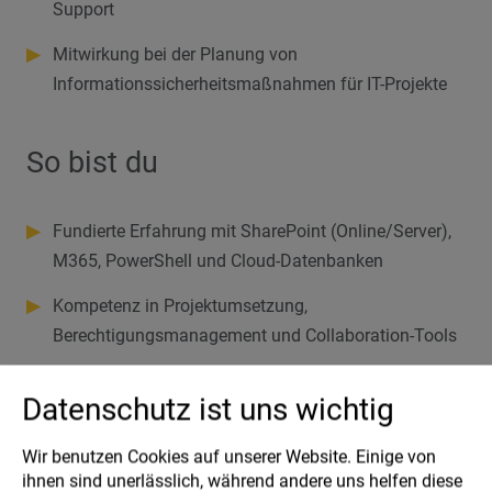
Support
▶
Mitwirkung bei der Planung von
Informationssicherheitsmaßnahmen für IT-Projekte
So bist du
▶
Fundierte Erfahrung mit SharePoint (Online/Server),
M365, PowerShell und Cloud-Datenbanken
▶
Kompetenz in Projektumsetzung,
Berechtigungsmanagement und Collaboration-Tools
▶
Lösungs- und serviceorientierte Arbeitsweise,
Datenschutz ist uns wichtig
Teamfähigkeit sowie Stressresistenz
▶
Hohes technisches Verständnis und Lernbereitschaft
Wir benutzen Cookies auf unserer Website. Einige von
ihnen sind unerlässlich, während andere uns helfen diese
(Fokus IT-Security)